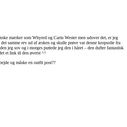
 svenske mærker som Whyred og Carin Wester men udover det, er jeg
med det samme rev ud af æsken og skulle prøve var denne kropsolie fra
den jeg sov og i morges puttede jeg den i håret – den dufter fantastisk
t et link til den øverst ^^
rbejde og måske en outfit post??