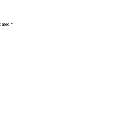
et med
*