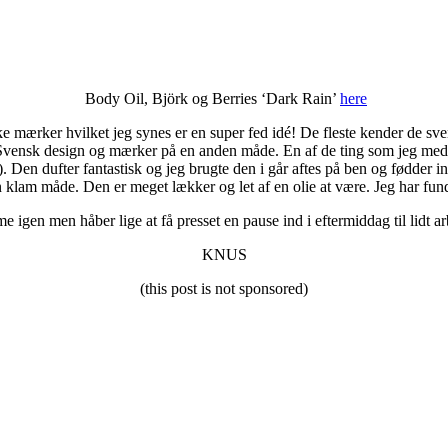
Body Oil, Björk og Berries ‘Dark Rain’
here
nske mærker hvilket jeg synes er en super fed idé! De fleste kender de
dblik i Svensk design og mærker på en anden måde. En af de ting som jeg 
 Den dufter fantastisk og jeg brugte den i går aftes på ben og fødder in
 klam måde. Den er meget lækker og let af en olie at være. Jeg har funde
me igen men håber lige at få presset en pause ind i eftermiddag til lidt a
KNUS
(this post is not sponsored)