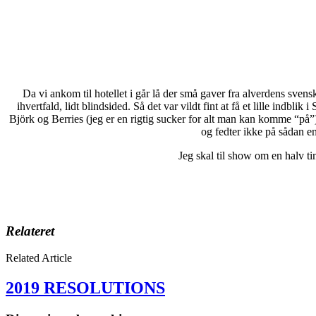
Da vi ankom til hotellet i går lå der små gaver fra alverdens sve
ihvertfald, lidt blindsided. Så det var vildt fint at få et lille in
Björk og Berries (jeg er en rigtig sucker for alt man kan komme “på”).
og fedter ikke på sådan en
Jeg skal til show om en halv ti
Relateret
Related Article
2019 RESOLUTIONS