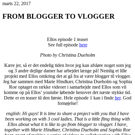
marts 22, 2017
FROM BLOGGER TO VLOGGER
Ellos episode 1 teaser
See full episode
here
Photo by Christina Dueholm
Kære jer, så er det endelig tiden hvor jeg kan afsløre noget som jeg
og 3 andre dejlige damer har arbejdet længe på! Nemlig et lille
projekt med Ellos omkring det at gå fra at være blogger til vlogger.
Jeg har sammen med Marie Hindkær, Christina Dueholm og Sophia
Roe optaget en række videoer i samarbejde med Ellos som vil
komme op på Ellos’ youtube løbende henover det næste stykke tid.
Dette er en teaser til den første. Hele episode 1 kan i finde
her
. God
fornøjelse!
english: Hi guys! It is time to share a project with you that I have
been working on with 3 cool ladies. That is a little fling thing with
Ellos about what it is like to go from blogger to vlogger. I have,
together with Marie Hindkær, Christina Dueholm and Sophia Roe